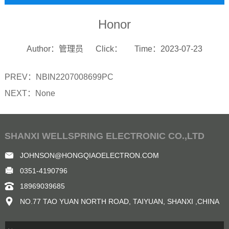
Honor
Author：管理员
Click：
Time：2023-07-23
PREV：
NBIN2207008699PC
NEXT：
None
SHANXI WELLSPRING ELECTRONIC CO.,LTD
JOHNSON@HONGQIAOELECTRON.COM
0351-4190796
18969039685
NO.77 TAO YUAN NORTH ROAD, TAIYUAN, SHANXI ,CHINA